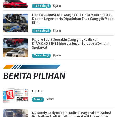
8 jam
Teknologi
Honda CB1000F Jadi Magnet Pecinta Motor Retro,
Desain Legendaris Dipadukan Fitur Canggih Masa
Kini
8 jam
Teknologi
Pajero Sport Semakin Canggih, Hadirkan
DIAMOND SENSE hingga Super Select 4WD-II, Ini
Speknya!
9 jam
Teknologi
BERITA PILIHAN
URI URI
5 hari
News
DutaReiy Body Repair Hadir di Pagaralam, Solusi
Perbaikan Bodi Mobil dengan Hasil Berkualitas