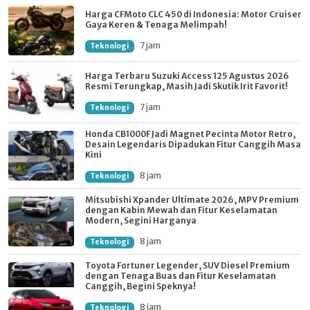
Harga CFMoto CLC 450 di Indonesia: Motor Cruiser
Gaya Keren & Tenaga Melimpah!
7 jam
Teknologi
Harga Terbaru Suzuki Access 125 Agustus 2026
Resmi Terungkap, Masih Jadi Skutik Irit Favorit!
7 jam
Teknologi
Honda CB1000F Jadi Magnet Pecinta Motor Retro,
Desain Legendaris Dipadukan Fitur Canggih Masa
Kini
8 jam
Teknologi
Mitsubishi Xpander Ultimate 2026, MPV Premium
dengan Kabin Mewah dan Fitur Keselamatan
Modern, Segini Harganya
8 jam
Teknologi
Toyota Fortuner Legender, SUV Diesel Premium
dengan Tenaga Buas dan Fitur Keselamatan
Canggih, Begini Speknya!
8 jam
Teknologi