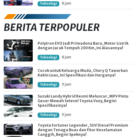
8 jam
Teknologi
BERITA TERPOPULER
Polytron EVO Jadi Primadona Baru, Motor Listrik
dengan Jarak Tempuh 200 Km, Ini Alasannya!
8 jam
Teknologi
Cocok untuk Keluarga Muda, Chery Q Tawarkan
Kabin Luas, Ini Spesifikasi dan Harganya!
9 jam
Teknologi
Suzuki Landy Hybrid Resmi Meluncur, MPV Pintu
Geser Mewah Selevel Toyota Voxy, Begini
Spesifikasinya!
9 jam
Teknologi
Toyota Fortuner Legender, SUV Diesel Premium
dengan Tenaga Buas dan Fitur Keselamatan
Canggih, Begini Speknya!