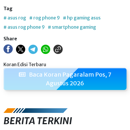
Tag
# asus rog
# rog phone 9
# hp gaming asus
# asus rog phone 9
# smartphone gaming
Share
Koran Edisi Terbaru
Baca Koran Pagaralam Pos, 7
Agustus 2026
BERITA TERKINI