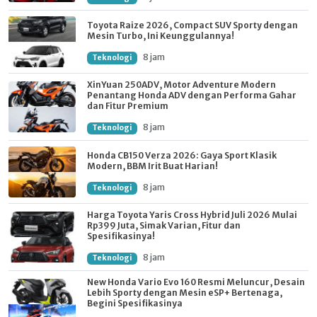
Toyota Raize 2026, Compact SUV Sporty dengan
Mesin Turbo, Ini Keunggulannya!
8 jam
Teknologi
XinYuan 250ADV, Motor Adventure Modern
Penantang Honda ADV dengan Performa Gahar
dan Fitur Premium
8 jam
Teknologi
Honda CB150 Verza 2026: Gaya Sport Klasik
Modern, BBM Irit Buat Harian!
8 jam
Teknologi
Harga Toyota Yaris Cross Hybrid Juli 2026 Mulai
Rp399 Juta, Simak Varian, Fitur dan
Spesifikasinya!
8 jam
Teknologi
New Honda Vario Evo 160 Resmi Meluncur, Desain
Lebih Sporty dengan Mesin eSP+ Bertenaga,
Begini Spesifikasinya