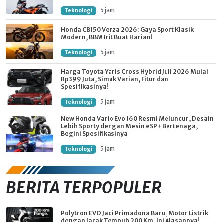
5 jam
Teknologi
Honda CB150 Verza 2026: Gaya Sport Klasik
Modern, BBM Irit Buat Harian!
5 jam
Teknologi
Harga Toyota Yaris Cross Hybrid Juli 2026 Mulai
Rp399 Juta, Simak Varian, Fitur dan
Spesifikasinya!
5 jam
Teknologi
New Honda Vario Evo 160 Resmi Meluncur, Desain
Lebih Sporty dengan Mesin eSP+ Bertenaga,
Begini Spesifikasinya
5 jam
Teknologi
BERITA TERPOPULER
Polytron EVO Jadi Primadona Baru, Motor Listrik
dengan Jarak Tempuh 200 Km, Ini Alasannya!