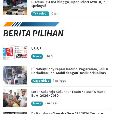
DIAMOND SENSE hingga Super Select 4WD-II, Ini
Speknya!
6 jam
Teknologi
BERITA PILIHAN
URI URI
5 hari
News
DutaReiy Body Repair Hadir di Pagaralam, Solusi
Perbaikan Bodi Mobil dengan Hasil Berkualitas
1 minggu
Gaya Hidup
Lurah Sukorejo Kukuhkan Enam Ketua RW Masa
Bakti 2026–2030
2 minggu
News
Daftar Harga Yamaha Gear 125 2026 Terbaru,