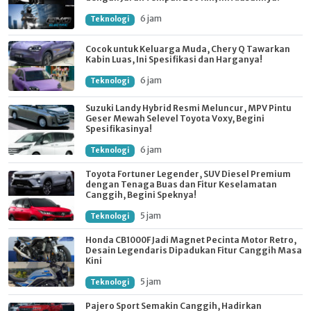
6 jam
Teknologi
Cocok untuk Keluarga Muda, Chery Q Tawarkan
Kabin Luas, Ini Spesifikasi dan Harganya!
6 jam
Teknologi
Suzuki Landy Hybrid Resmi Meluncur, MPV Pintu
Geser Mewah Selevel Toyota Voxy, Begini
Spesifikasinya!
6 jam
Teknologi
Toyota Fortuner Legender, SUV Diesel Premium
dengan Tenaga Buas dan Fitur Keselamatan
Canggih, Begini Speknya!
5 jam
Teknologi
Honda CB1000F Jadi Magnet Pecinta Motor Retro,
Desain Legendaris Dipadukan Fitur Canggih Masa
Kini
5 jam
Teknologi
Pajero Sport Semakin Canggih, Hadirkan