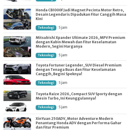
Honda CB1000F Jadi Magnet Pecinta Motor Retro,
Desain Legendaris Dipadukan Fitur Canggih Masa
Kini
5 jam
Teknologi
Mitsubishi Xpander Ultimate 2026, MPV Premium
dengan Kabin Mewah dan Fitur Keselamatan
Modern, Segini Harganya
5 jam
Teknologi
Toyota Fortuner Legender, SUV Diesel Premium
dengan Tenaga Buas dan Fitur Keselamatan
Canggih, Begini Speknya!
5 jam
Teknologi
Toyota Raize 2026, Compact SUV Sporty dengan
Mesin Turbo, Ini Keunggulannya!
5 jam
Teknologi
XinYuan 250ADV, Motor Adventure Modern
Penantang Honda ADV dengan Performa Gahar
dan Fitur Premium