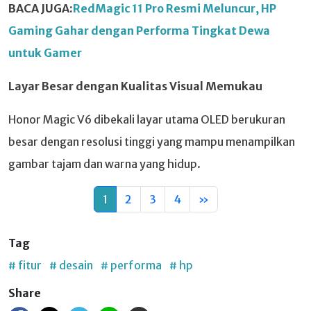
BACA JUGA:
RedMagic 11 Pro Resmi Meluncur, HP
Gaming Gahar dengan Performa Tingkat Dewa
untuk Gamer
Layar Besar dengan Kualitas Visual Memukau
Honor Magic V6 dibekali layar utama OLED berukuran
besar dengan resolusi tinggi yang mampu menampilkan
gambar tajam dan warna yang hidup.
1
2
3
4
»
Tag
# fitur
# desain
# performa
# hp
Share