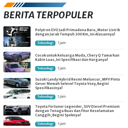
BERITA TERPOPULER
Polytron EVO Jadi Primadona Baru, Motor Listrik
dengan Jarak Tempuh 200 Km, Ini Alasannya!
1 jam
Teknologi
Cocok untuk Keluarga Muda, Chery Q Tawarkan
Kabin Luas, Ini Spesifikasi dan Harganya!
1 jam
Teknologi
Suzuki Landy Hybrid Resmi Meluncur, MPV Pintu
Geser Mewah Selevel Toyota Voxy, Begini
Spesifikasinya!
1 jam
Teknologi
Toyota Fortuner Legender, SUV Diesel Premium
dengan Tenaga Buas dan Fitur Keselamatan
Canggih, Begini Speknya!
1 jam
Teknologi