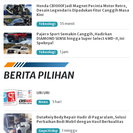
Honda CB1000F Jadi Magnet Pecinta Motor Retro,
Desain Legendaris Dipadukan Fitur Canggih Masa
Kini
55 menit
Teknologi
Pajero Sport Semakin Canggih, Hadirkan
DIAMOND SENSE hingga Super Select 4WD-II, Ini
Speknya!
1 jam
Teknologi
BERITA PILIHAN
URI URI
5 hari
News
DutaReiy Body Repair Hadir di Pagaralam, Solusi
Perbaikan Bodi Mobil dengan Hasil Berkualitas
1 minggu
Gaya Hidup