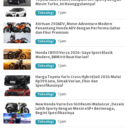
Mesin Turbo, Ini Keunggulannya!
1 jam
Teknologi
XinYuan 250ADV, Motor Adventure Modern
Penantang Honda ADV dengan Performa Gahar
dan Fitur Premium
1 jam
Teknologi
Honda CB150 Verza 2026: Gaya Sport Klasik
Modern, BBM Irit Buat Harian!
1 jam
Teknologi
Harga Toyota Yaris Cross Hybrid Juli 2026 Mulai
Rp399 Juta, Simak Varian, Fitur dan
Spesifikasinya!
1 jam
Teknologi
New Honda Vario Evo 160 Resmi Meluncur, Desain
Lebih Sporty dengan Mesin eSP+ Bertenaga,
Begini Spesifikasinya
1 jam
Teknologi