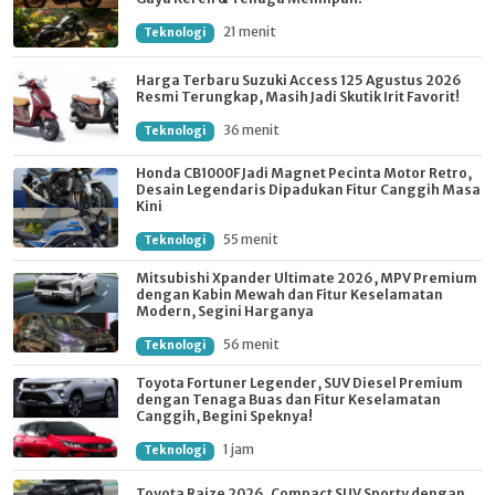
21 menit
Teknologi
Harga Terbaru Suzuki Access 125 Agustus 2026
Resmi Terungkap, Masih Jadi Skutik Irit Favorit!
36 menit
Teknologi
Honda CB1000F Jadi Magnet Pecinta Motor Retro,
Desain Legendaris Dipadukan Fitur Canggih Masa
Kini
55 menit
Teknologi
Mitsubishi Xpander Ultimate 2026, MPV Premium
dengan Kabin Mewah dan Fitur Keselamatan
Modern, Segini Harganya
56 menit
Teknologi
Toyota Fortuner Legender, SUV Diesel Premium
dengan Tenaga Buas dan Fitur Keselamatan
Canggih, Begini Speknya!
1 jam
Teknologi
Toyota Raize 2026, Compact SUV Sporty dengan