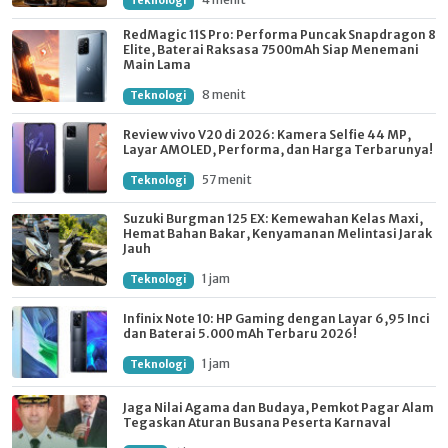
Teknologi
RedMagic 11S Pro: Performa Puncak Snapdragon 8
Elite, Baterai Raksasa 7500mAh Siap Menemani
Main Lama
8 menit
Teknologi
Review vivo V20 di 2026: Kamera Selfie 44 MP,
Layar AMOLED, Performa, dan Harga Terbarunya!
57 menit
Teknologi
Suzuki Burgman 125 EX: Kemewahan Kelas Maxi,
Hemat Bahan Bakar, Kenyamanan Melintasi Jarak
Jauh
1 jam
Teknologi
Infinix Note 10: HP Gaming dengan Layar 6,95 Inci
dan Baterai 5.000 mAh Terbaru 2026!
1 jam
Teknologi
Jaga Nilai Agama dan Budaya, Pemkot Pagar Alam
Tegaskan Aturan Busana Peserta Karnaval