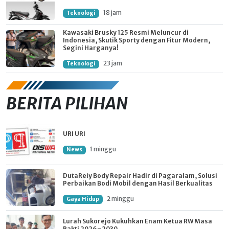
18 jam
Teknologi
Kawasaki Brusky 125 Resmi Meluncur di
Indonesia, Skutik Sporty dengan Fitur Modern,
Segini Harganya!
23 jam
Teknologi
BERITA PILIHAN
URI URI
1 minggu
News
DutaReiy Body Repair Hadir di Pagaralam, Solusi
Perbaikan Bodi Mobil dengan Hasil Berkualitas
2 minggu
Gaya Hidup
Lurah Sukorejo Kukuhkan Enam Ketua RW Masa
Bakti 2026–2030