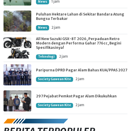
1 jam
News
Puluhan Hektare Lahan di Sekitar Bandara Atung
Bungsu Terbakar
2 jam
News
All New Suzuki GSX-8T 2026, Perpaduan Retro
Modern dengan Performa Gahar 776cc, Begini
Spesifikasinya!
2 jam
Teknologi
Paripurna DPRD Pagar Alam Bahas KUA/PPAS 2027
2 jam
Society Gawean Kite
297 Pejabat Pemkot Pagar Alam Dikukuhkan
2 jam
Society Gawean Kite