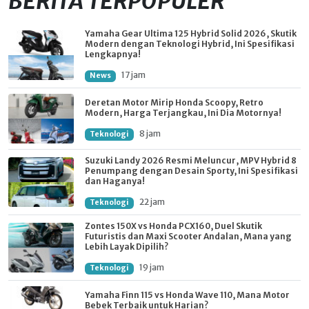
BERITA TERPOPULER
Yamaha Gear Ultima 125 Hybrid Solid 2026, Skutik
Modern dengan Teknologi Hybrid, Ini Spesifikasi
Lengkapnya!
17 jam
News
Deretan Motor Mirip Honda Scoopy, Retro
Modern, Harga Terjangkau, Ini Dia Motornya!
8 jam
Teknologi
Suzuki Landy 2026 Resmi Meluncur, MPV Hybrid 8
Penumpang dengan Desain Sporty, Ini Spesifikasi
dan Haganya!
22 jam
Teknologi
Zontes 150X vs Honda PCX160, Duel Skutik
Futuristis dan Maxi Scooter Andalan, Mana yang
Lebih Layak Dipilih?
19 jam
Teknologi
Yamaha Finn 115 vs Honda Wave 110, Mana Motor
Bebek Terbaik untuk Harian?