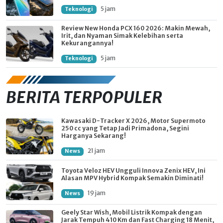
5 jam
Teknologi
Review New Honda PCX 160 2026: Makin Mewah,
Irit, dan Nyaman Simak Kelebihan serta
Kekurangannya!
5 jam
Teknologi
BERITA TERPOPULER
Kawasaki D-Tracker X 2026, Motor Supermoto
250 cc yang Tetap Jadi Primadona, Segini
Harganya Sekarang!
21 jam
News
Toyota Veloz HEV Ungguli Innova Zenix HEV, Ini
Alasan MPV Hybrid Kompak Semakin Diminati!
19 jam
News
Geely Star Wish, Mobil Listrik Kompak dengan
Jarak Tempuh 410 Km dan Fast Charging 18 Menit,