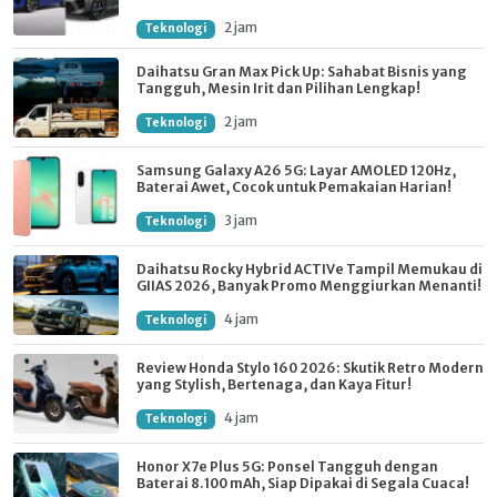
2 jam
Teknologi
Daihatsu Gran Max Pick Up: Sahabat Bisnis yang
Tangguh, Mesin Irit dan Pilihan Lengkap!
2 jam
Teknologi
Samsung Galaxy A26 5G: Layar AMOLED 120Hz,
Baterai Awet, Cocok untuk Pemakaian Harian!
3 jam
Teknologi
Daihatsu Rocky Hybrid ACTIVe Tampil Memukau di
GIIAS 2026, Banyak Promo Menggiurkan Menanti!
4 jam
Teknologi
Review Honda Stylo 160 2026: Skutik Retro Modern
yang Stylish, Bertenaga, dan Kaya Fitur!
4 jam
Teknologi
Honor X7e Plus 5G: Ponsel Tangguh dengan
Baterai 8.100 mAh, Siap Dipakai di Segala Cuaca!