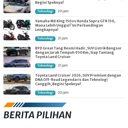
Begini Speknya!
20 jam
Teknologi
Yamaha MX King 150 vs Honda Supra GTR 150,
Mana Lebih Unggul? Ini Perbandingan
Lengkapnya!
21 jam
Teknologi
BYD Great Tang Resmi Hadir, SUV Listrik Bongsor
dengan Jarak Tempuh 950 Km, Siap Tantang
Toyota Land Cruiser
21 jam
Teknologi
Toyota Land Cruiser 2026, SUV Premium dengan
DNA Off-Road Legendaris dan Teknologi
Canggih, Begini Speknya!
20 jam
Teknologi
BERITA PILIHAN