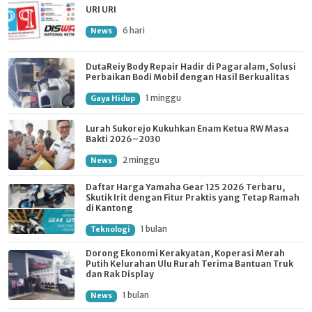
URI URI
6 hari
News
DutaReiy Body Repair Hadir di Pagaralam, Solusi
Perbaikan Bodi Mobil dengan Hasil Berkualitas
1 minggu
Gaya Hidup
Lurah Sukorejo Kukuhkan Enam Ketua RW Masa
Bakti 2026–2030
2 minggu
News
Daftar Harga Yamaha Gear 125 2026 Terbaru,
Skutik Irit dengan Fitur Praktis yang Tetap Ramah
di Kantong
1 bulan
Teknologi
Dorong Ekonomi Kerakyatan, Koperasi Merah
Putih Kelurahan Ulu Rurah Terima Bantuan Truk
dan Rak Display
1 bulan
News