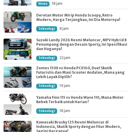
18 jam
News
Deretan Motor Mirip Honda Scoopy, Retro
Modern, Harga Terjangkau, Ini Dia Motornya!
8 jam
Teknologi
Suzuki Landy 2026 Resmi Meluncur, MPV Hybrid 8
Penumpang dengan Desain Sporty, Ini Spesifikasi
dan Haganya!
22 jam
Teknologi
Zontes 150X vs Honda PCX160, Duel Skutik
Futuristis dan Maxi Scooter Andalan, Mana yang
Lebih Layak Dipilih?
19 jam
Teknologi
Yamaha Finn 115 vs Honda Wave 110, Mana Motor
Bebek Terbaik untuk Harian?
18 jam
Teknologi
Kawasaki Brusky 125 Resmi Meluncur di
Indonesia, Skutik Sporty dengan Fitur Modern,
Segini Harganya!