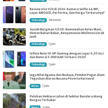
Review vivo V20 di 2026: Kamera Selfie 44 MP,
Layar AMOLED, Performa, dan Harga Terbarunya!
58 menit
Teknologi
Suzuki Burgman 125 EX: Kemewahan Kelas Maxi,
Hemat Bahan Bakar, Kenyamanan Melintasi Jarak
Jauh
1 jam
Teknologi
Infinix Note 10: HP Gaming dengan Layar 6,95 Inci
dan Baterai 5.000 mAh Terbaru 2026!
1 jam
Teknologi
Jaga Nilai Agama dan Budaya, Pemkot Pagar Alam
Tegaskan Aturan Busana Peserta Karnaval
1 jam
News
Puluhan Hektare Lahan di Sekitar Bandara Atung
Bungsu Terbakar
2 jam
News