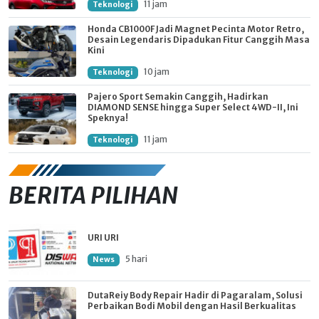
11 jam
Teknologi
Honda CB1000F Jadi Magnet Pecinta Motor Retro,
Desain Legendaris Dipadukan Fitur Canggih Masa
Kini
10 jam
Teknologi
Pajero Sport Semakin Canggih, Hadirkan
DIAMOND SENSE hingga Super Select 4WD-II, Ini
Speknya!
11 jam
Teknologi
BERITA PILIHAN
URI URI
5 hari
News
DutaReiy Body Repair Hadir di Pagaralam, Solusi
Perbaikan Bodi Mobil dengan Hasil Berkualitas