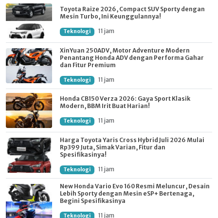
Toyota Raize 2026, Compact SUV Sporty dengan
Mesin Turbo, Ini Keunggulannya!
11 jam
Teknologi
XinYuan 250ADV, Motor Adventure Modern
Penantang Honda ADV dengan Performa Gahar
dan Fitur Premium
11 jam
Teknologi
Honda CB150 Verza 2026: Gaya Sport Klasik
Modern, BBM Irit Buat Harian!
11 jam
Teknologi
Harga Toyota Yaris Cross Hybrid Juli 2026 Mulai
Rp399 Juta, Simak Varian, Fitur dan
Spesifikasinya!
11 jam
Teknologi
New Honda Vario Evo 160 Resmi Meluncur, Desain
Lebih Sporty dengan Mesin eSP+ Bertenaga,
Begini Spesifikasinya
11 jam
Teknologi