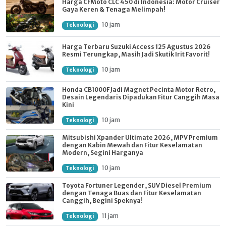
Harga CFMoto CLC 450 di Indonesia: Motor Cruiser
Gaya Keren & Tenaga Melimpah!
10 jam
Teknologi
Harga Terbaru Suzuki Access 125 Agustus 2026
Resmi Terungkap, Masih Jadi Skutik Irit Favorit!
10 jam
Teknologi
Honda CB1000F Jadi Magnet Pecinta Motor Retro,
Desain Legendaris Dipadukan Fitur Canggih Masa
Kini
10 jam
Teknologi
Mitsubishi Xpander Ultimate 2026, MPV Premium
dengan Kabin Mewah dan Fitur Keselamatan
Modern, Segini Harganya
10 jam
Teknologi
Toyota Fortuner Legender, SUV Diesel Premium
dengan Tenaga Buas dan Fitur Keselamatan
Canggih, Begini Speknya!
11 jam
Teknologi