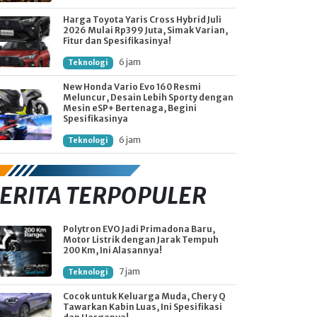
Harga Toyota Yaris Cross Hybrid Juli
2026 Mulai Rp399 Juta, Simak Varian,
Fitur dan Spesifikasinya!
6 jam
Teknologi
New Honda Vario Evo 160 Resmi
Meluncur, Desain Lebih Sporty dengan
Mesin eSP+ Bertenaga, Begini
Spesifikasinya
6 jam
Teknologi
ERITA TERPOPULER
Polytron EVO Jadi Primadona Baru,
Motor Listrik dengan Jarak Tempuh
200 Km, Ini Alasannya!
7 jam
Teknologi
Cocok untuk Keluarga Muda, Chery Q
Tawarkan Kabin Luas, Ini Spesifikasi