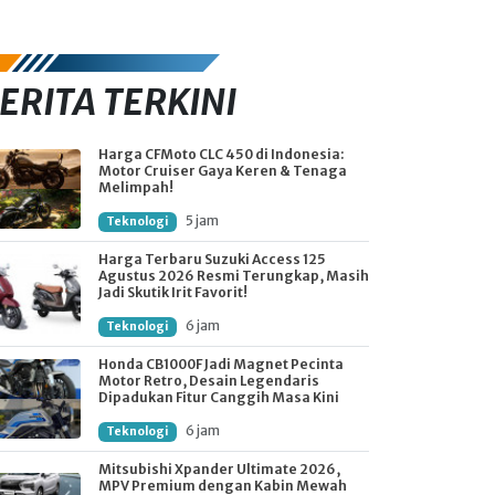
ERITA TERKINI
Harga CFMoto CLC 450 di Indonesia:
Motor Cruiser Gaya Keren & Tenaga
Melimpah!
5 jam
Teknologi
Harga Terbaru Suzuki Access 125
Agustus 2026 Resmi Terungkap, Masih
Jadi Skutik Irit Favorit!
6 jam
Teknologi
Honda CB1000F Jadi Magnet Pecinta
Motor Retro, Desain Legendaris
Dipadukan Fitur Canggih Masa Kini
6 jam
Teknologi
Mitsubishi Xpander Ultimate 2026,
MPV Premium dengan Kabin Mewah