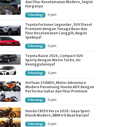
dan Fitur Keselamatan Modern, Segini
Harganya
6 jam
Teknologi
Toyota Fortuner Legender, SUV Diesel
Premium dengan Tenaga Buas dan
Fitur Keselamatan Canggih, Begini
Speknya!
6 jam
Teknologi
Toyota Raize 2026, Compact SUV
Sporty dengan Mesin Turbo, Ini
Keunggulannya!
6 jam
Teknologi
XinYuan 250ADV, Motor Adventure
Modern Penantang Honda ADV dengan
Performa Gahar dan Fitur Premium
6 jam
Teknologi
Honda CB150 Verza 2026: Gaya Sport
Klasik Modern, BBM Irit Buat Harian!
6 jam
Teknologi