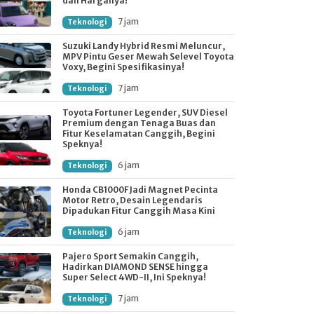
dan Harganya!
7 jam
Teknologi
Suzuki Landy Hybrid Resmi Meluncur,
MPV Pintu Geser Mewah Selevel Toyota
Voxy, Begini Spesifikasinya!
7 jam
Teknologi
Toyota Fortuner Legender, SUV Diesel
Premium dengan Tenaga Buas dan
Fitur Keselamatan Canggih, Begini
Speknya!
6 jam
Teknologi
Honda CB1000F Jadi Magnet Pecinta
Motor Retro, Desain Legendaris
Dipadukan Fitur Canggih Masa Kini
6 jam
Teknologi
Pajero Sport Semakin Canggih,
Hadirkan DIAMOND SENSE hingga
Super Select 4WD-II, Ini Speknya!
7 jam
Teknologi