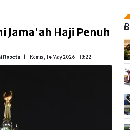
B
i Jama'ah Haji Penuh
i Robeta
|
Kamis , 14 May 2026 - 18:22