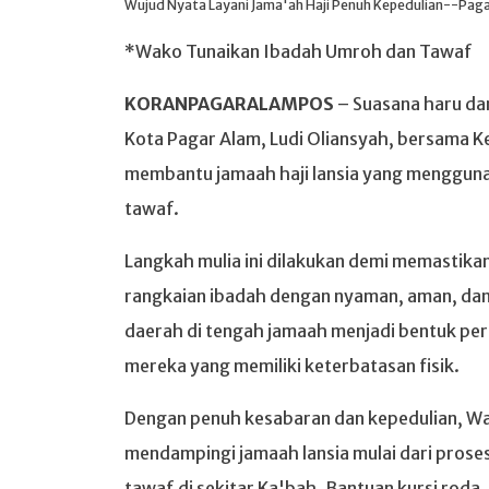
Wujud Nyata Layani Jama'ah Haji Penuh Kepedulian--Pag
*Wako Tunaikan Ibadah Umroh dan Tawaf
KORANPAGARALAMPOS
– Suasana haru dan
Kota Pagar Alam, Ludi Oliansyah, bersama K
membantu jamaah haji lansia yang mengguna
tawaf.
Langkah mulia ini dilakukan demi memastika
rangkaian ibadah dengan nyaman, aman, dan
daerah di tengah jamaah menjadi bentuk per
mereka yang memiliki keterbatasan fisik.
Dengan penuh kesabaran dan kepedulian, Wa
mendampingi jamaah lansia mulai dari prose
tawaf di sekitar Ka'bah. Bantuan kursi roda,