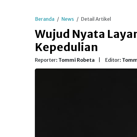
Beranda
News
Detail Artikel
Wujud Nyata Layan
Kepedulian
Reporter:
Tommi Robeta
|
Editor:
Tomm