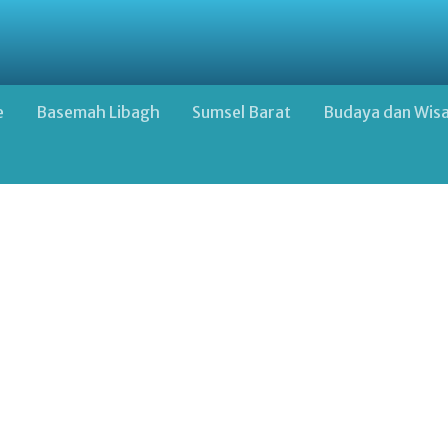
e
Basemah Libagh
Sumsel Barat
Budaya dan Wis
Google Advertisement Below