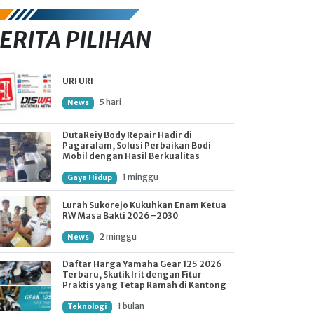
ERITA PILIHAN
URI URI
5 hari
News
DutaReiy Body Repair Hadir di
Pagaralam, Solusi Perbaikan Bodi
Mobil dengan Hasil Berkualitas
1 minggu
Gaya Hidup
Lurah Sukorejo Kukuhkan Enam Ketua
RW Masa Bakti 2026–2030
2 minggu
News
Daftar Harga Yamaha Gear 125 2026
Terbaru, Skutik Irit dengan Fitur
Praktis yang Tetap Ramah di Kantong
1 bulan
Teknologi