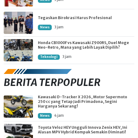
Tegaskan Birokrasi Harus Profesional
3 jam
News
Honda CB1000F vs Kawasaki Z900RS, Duel Moge
Neo-Retro, Mana yang Lebih Layak Dipilih?
3 jam
Teknologi
BERITA TERPOPULER
Kawasaki D-Tracker X 2026, Motor Supermoto
250 cc yang Tetap Jadi Primadona, Segini
Harganya Sekarang!
4 jam
News
Toyota Veloz HEV Ungguli Innova Zenix HEV, Ini
Alasan MPV Hybrid Kompak Semakin Diminati!