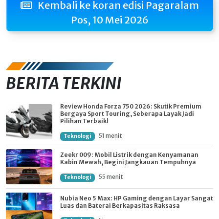
Kembali ke koran edisi Pagaralam
Pos, 10 Mei 2026
BERITA TERKINI
Review Honda Forza 750 2026: Skutik Premium
Bergaya Sport Touring, Seberapa Layak Jadi
Pilihan Terbaik!
51 menit
Teknologi
Zeekr 009: Mobil Listrik dengan Kenyamanan
Kabin Mewah, Begini Jangkauan Tempuhnya
55 menit
Teknologi
Nubia Neo 5 Max: HP Gaming dengan Layar Sangat
Luas dan Baterai Berkapasitas Raksasa