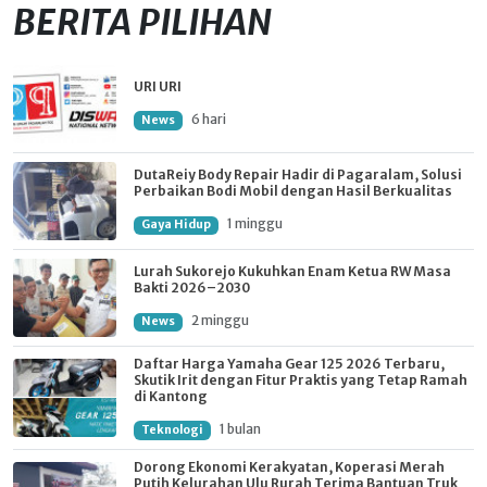
BERITA PILIHAN
URI URI
6 hari
News
DutaReiy Body Repair Hadir di Pagaralam, Solusi
Perbaikan Bodi Mobil dengan Hasil Berkualitas
1 minggu
Gaya Hidup
Lurah Sukorejo Kukuhkan Enam Ketua RW Masa
Bakti 2026–2030
2 minggu
News
Daftar Harga Yamaha Gear 125 2026 Terbaru,
Skutik Irit dengan Fitur Praktis yang Tetap Ramah
di Kantong
1 bulan
Teknologi
Dorong Ekonomi Kerakyatan, Koperasi Merah
Putih Kelurahan Ulu Rurah Terima Bantuan Truk