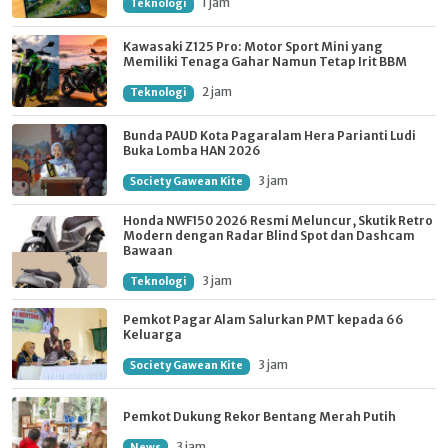
1 jam
Teknologi
Kawasaki Z125 Pro: Motor Sport Mini yang
Memiliki Tenaga Gahar Namun Tetap Irit BBM
2 jam
Teknologi
Bunda PAUD Kota Pagaralam Hera Parianti Ludi
Buka Lomba HAN 2026
3 jam
Society Gawean Kite
Honda NWF150 2026 Resmi Meluncur, Skutik Retro
Modern dengan Radar Blind Spot dan Dashcam
Bawaan
3 jam
Teknologi
Pemkot Pagar Alam Salurkan PMT kepada 66
Keluarga
3 jam
Society Gawean Kite
Pemkot Dukung Rekor Bentang Merah Putih
3 jam
News