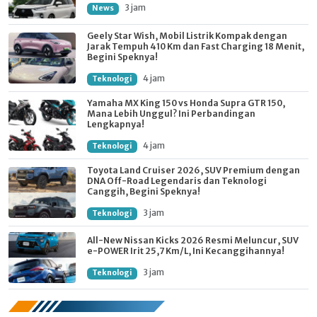
3 jam
News
Geely Star Wish, Mobil Listrik Kompak dengan
Jarak Tempuh 410 Km dan Fast Charging 18 Menit,
Begini Speknya!
4 jam
Teknologi
Yamaha MX King 150 vs Honda Supra GTR 150,
Mana Lebih Unggul? Ini Perbandingan
Lengkapnya!
4 jam
Teknologi
Toyota Land Cruiser 2026, SUV Premium dengan
DNA Off-Road Legendaris dan Teknologi
Canggih, Begini Speknya!
3 jam
Teknologi
All-New Nissan Kicks 2026 Resmi Meluncur, SUV
e-POWER Irit 25,7 Km/L, Ini Kecanggihannya!
3 jam
Teknologi