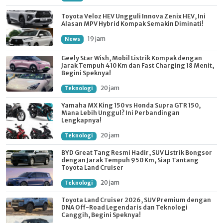
Toyota Veloz HEV Ungguli Innova Zenix HEV, Ini
Alasan MPV Hybrid Kompak Semakin Diminati!
19 jam
News
Geely Star Wish, Mobil Listrik Kompak dengan
Jarak Tempuh 410 Km dan Fast Charging 18 Menit,
Begini Speknya!
20 jam
Teknologi
Yamaha MX King 150 vs Honda Supra GTR 150,
Mana Lebih Unggul? Ini Perbandingan
Lengkapnya!
20 jam
Teknologi
BYD Great Tang Resmi Hadir, SUV Listrik Bongsor
dengan Jarak Tempuh 950 Km, Siap Tantang
Toyota Land Cruiser
20 jam
Teknologi
Toyota Land Cruiser 2026, SUV Premium dengan
DNA Off-Road Legendaris dan Teknologi
Canggih, Begini Speknya!