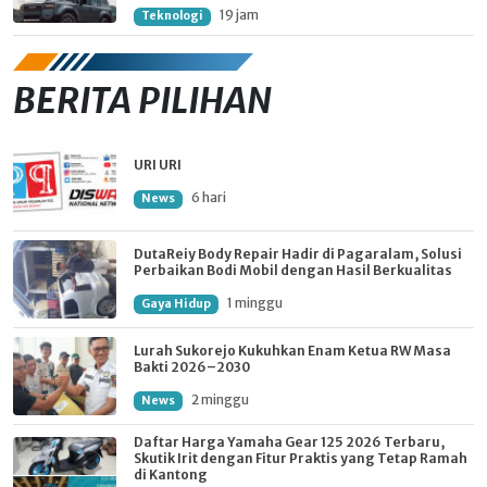
19 jam
Teknologi
BERITA PILIHAN
URI URI
6 hari
News
DutaReiy Body Repair Hadir di Pagaralam, Solusi
Perbaikan Bodi Mobil dengan Hasil Berkualitas
1 minggu
Gaya Hidup
Lurah Sukorejo Kukuhkan Enam Ketua RW Masa
Bakti 2026–2030
2 minggu
News
Daftar Harga Yamaha Gear 125 2026 Terbaru,
Skutik Irit dengan Fitur Praktis yang Tetap Ramah
di Kantong