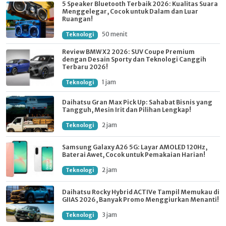
5 Speaker Bluetooth Terbaik 2026: Kualitas Suara
Menggelegar, Cocok untuk Dalam dan Luar
Ruangan!
50 menit
Teknologi
Review BMW X2 2026: SUV Coupe Premium
dengan Desain Sporty dan Teknologi Canggih
Terbaru 2026!
1 jam
Teknologi
Daihatsu Gran Max Pick Up: Sahabat Bisnis yang
Tangguh, Mesin Irit dan Pilihan Lengkap!
2 jam
Teknologi
Samsung Galaxy A26 5G: Layar AMOLED 120Hz,
Baterai Awet, Cocok untuk Pemakaian Harian!
2 jam
Teknologi
Daihatsu Rocky Hybrid ACTIVe Tampil Memukau di
GIIAS 2026, Banyak Promo Menggiurkan Menanti!
3 jam
Teknologi