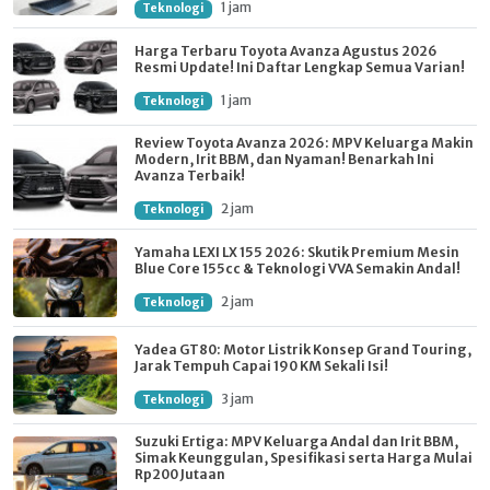
1 jam
Teknologi
Harga Terbaru Toyota Avanza Agustus 2026
Resmi Update! Ini Daftar Lengkap Semua Varian!
1 jam
Teknologi
Review Toyota Avanza 2026: MPV Keluarga Makin
Modern, Irit BBM, dan Nyaman! Benarkah Ini
Avanza Terbaik!
2 jam
Teknologi
Yamaha LEXI LX 155 2026: Skutik Premium Mesin
Blue Core 155cc & Teknologi VVA Semakin Andal!
2 jam
Teknologi
Yadea GT80: Motor Listrik Konsep Grand Touring,
Jarak Tempuh Capai 190 KM Sekali Isi!
3 jam
Teknologi
Suzuki Ertiga: MPV Keluarga Andal dan Irit BBM,
Simak Keunggulan, Spesifikasi serta Harga Mulai
Rp200 Jutaan