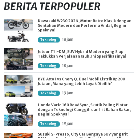
BERITA TERPOPULER
Kawasaki W230 2026, Motor Retro Klasik dengan
Sentuhan Modern dan Performa Andal, Begini
Speknya!
18 jam
Teknologi
Jetour T1 i-DM, SUV Hybrid Modern yang Siap
Taklukkan Perjalanan Jauh, Ini Spesifikasinya!
18 jam
Teknologi
BYD Atto 1 vs Chery Q, Duel Mobil Listrik Rp200
Jutaan, Mana yang Lebih Layak Dipilih?
19 jam
Teknologi
Honda Vario 160 RoadSync, Skutik Paling Pintar
dengan Teknologi Canggih dan Irit Bahan Bakar,
Begini Speknya!
19 jam
Teknologi
Suzuki S-Presso, City Car Bergaya SUV yang Irit