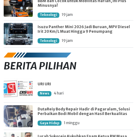
BBM dan Cocok untuk Mobilitas Harian, Ini Plus
Minusnya!
19 jam
Teknologi
Isuzu Panther Mini 2026 Jadi Buruan, MPV Diesel
Irit 20 Km/L Muat Hingga 9 Penumpang
19 jam
Teknologi
BERITA PILIHAN
URI URI
4 hari
News
DutaReiy Body Repair Hadir di Pagaralam, Solusi
Perbaikan Bodi Mobil dengan Hasil Berkualitas
1 minggu
Gaya Hidup
Lurah Sukorejo Kukuhkan Enam Ketua RW Masa