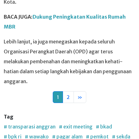
Kota.
BACA JUGA:
Dukung Peningkatan Kualitas Rumah
MBR
Lebih lanjut, ia juga menegaskan kepada seluruh
Organisasi Perangkat Daerah (OPD) agar terus
melakukan pembenahan dan meningkatkan kehati-
hatian dalam setiap langkah kebijakan dan penggunaan
anggaran.
1
2
»
Tag
# transparasi anggran
# exit meeting
# bkad
# bpk ri
# wawako
# pagar alam
# pemkot
# sekda