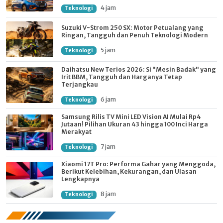
4 jam
Teknologi
Suzuki V-Strom 250 SX: Motor Petualang yang
Ringan, Tangguh dan Penuh Teknologi Modern
5 jam
Teknologi
Daihatsu New Terios 2026: Si "Mesin Badak" yang
Irit BBM, Tangguh dan Harganya Tetap
Terjangkau
6 jam
Teknologi
Samsung Rilis TV Mini LED Vision AI Mulai Rp4
Jutaan! Pilihan Ukuran 43 hingga 100 Inci Harga
Merakyat
7 jam
Teknologi
Xiaomi 17T Pro: Performa Gahar yang Menggoda,
Berikut Kelebihan, Kekurangan, dan Ulasan
Lengkapnya
8 jam
Teknologi