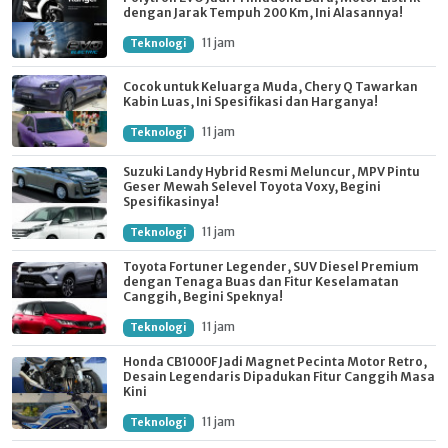
dengan Jarak Tempuh 200 Km, Ini Alasannya!
11 jam
Teknologi
Cocok untuk Keluarga Muda, Chery Q Tawarkan
Kabin Luas, Ini Spesifikasi dan Harganya!
11 jam
Teknologi
Suzuki Landy Hybrid Resmi Meluncur, MPV Pintu
Geser Mewah Selevel Toyota Voxy, Begini
Spesifikasinya!
11 jam
Teknologi
Toyota Fortuner Legender, SUV Diesel Premium
dengan Tenaga Buas dan Fitur Keselamatan
Canggih, Begini Speknya!
11 jam
Teknologi
Honda CB1000F Jadi Magnet Pecinta Motor Retro,
Desain Legendaris Dipadukan Fitur Canggih Masa
Kini
11 jam
Teknologi