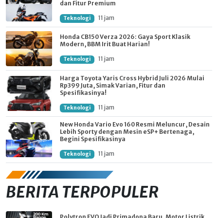
dan Fitur Premium
11 jam
Teknologi
Honda CB150 Verza 2026: Gaya Sport Klasik
Modern, BBM Irit Buat Harian!
11 jam
Teknologi
Harga Toyota Yaris Cross Hybrid Juli 2026 Mulai
Rp399 Juta, Simak Varian, Fitur dan
Spesifikasinya!
11 jam
Teknologi
New Honda Vario Evo 160 Resmi Meluncur, Desain
Lebih Sporty dengan Mesin eSP+ Bertenaga,
Begini Spesifikasinya
11 jam
Teknologi
BERITA TERPOPULER
Polytron EVO Jadi Primadona Baru, Motor Listrik