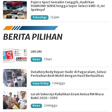
Pajero Sport Semakin Canggih, Hadirkan
DIAMOND SENSE hingga Super Select 4WD-II, Ini
Speknya!
12 jam
Teknologi
BERITA PILIHAN
URI URI
5 hari
News
DutaReiy Body Repair Hadir di Pagaralam, Solusi
Perbaikan Bodi Mobil dengan Hasil Berkualitas
1 minggu
Gaya Hidup
Lurah Sukorejo Kukuhkan Enam Ketua RW Masa
Bakti 2026–2030
2 minggu
News