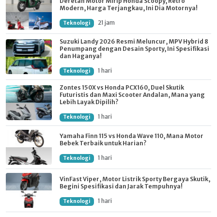
Deretan Motor Mirip Honda Scoopy, Retro
Modern, Harga Terjangkau, Ini Dia Motornya!
21 jam
Teknologi
Suzuki Landy 2026 Resmi Meluncur, MPV Hybrid 8
Penumpang dengan Desain Sporty, Ini Spesifikasi
dan Haganya!
1 hari
Teknologi
Zontes 150X vs Honda PCX160, Duel Skutik
Futuristis dan Maxi Scooter Andalan, Mana yang
Lebih Layak Dipilih?
1 hari
Teknologi
Yamaha Finn 115 vs Honda Wave 110, Mana Motor
Bebek Terbaik untuk Harian?
1 hari
Teknologi
VinFast Viper, Motor Listrik Sporty Bergaya Skutik,
Begini Spesifikasi dan Jarak Tempuhnya!
1 hari
Teknologi