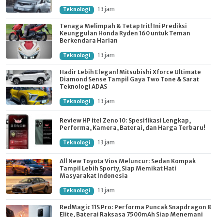
13 jam
Teknologi
Tenaga Melimpah & Tetap Irit! Ini Prediksi
Keunggulan Honda Ryden 160 untuk Teman
Berkendara Harian
13 jam
Teknologi
Hadir Lebih Elegan! Mitsubishi Xforce Ultimate
Diamond Sense Tampil Gaya Two Tone & Sarat
Teknologi ADAS
13 jam
Teknologi
Review HP itel Zeno 10: Spesifikasi Lengkap,
Performa, Kamera, Baterai, dan Harga Terbaru!
13 jam
Teknologi
All New Toyota Vios Meluncur: Sedan Kompak
Tampil Lebih Sporty, Siap Memikat Hati
Masyarakat Indonesia
13 jam
Teknologi
RedMagic 11S Pro: Performa Puncak Snapdragon 8
Elite, Baterai Raksasa 7500mAh Siap Menemani