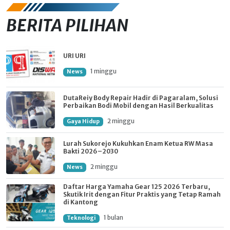
BERITA PILIHAN
URI URI
1 minggu
News
DutaReiy Body Repair Hadir di Pagaralam, Solusi
Perbaikan Bodi Mobil dengan Hasil Berkualitas
2 minggu
Gaya Hidup
Lurah Sukorejo Kukuhkan Enam Ketua RW Masa
Bakti 2026–2030
2 minggu
News
Daftar Harga Yamaha Gear 125 2026 Terbaru,
Skutik Irit dengan Fitur Praktis yang Tetap Ramah
di Kantong
1 bulan
Teknologi