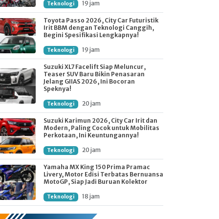
19 jam
Teknologi
Toyota Passo 2026, City Car Futuristik
Irit BBM dengan Teknologi Canggih,
Begini Spesifikasi Lengkapnya!
19 jam
Teknologi
Suzuki XL7 Facelift Siap Meluncur,
Teaser SUV Baru Bikin Penasaran
Jelang GIIAS 2026, Ini Bocoran
Speknya!
20 jam
Teknologi
Suzuki Karimun 2026, City Car Irit dan
Modern, Paling Cocok untuk Mobilitas
Perkotaan, Ini Keuntungannya!
20 jam
Teknologi
Yamaha MX King 150 Prima Pramac
Livery, Motor Edisi Terbatas Bernuansa
MotoGP, Siap Jadi Buruan Kolektor
18 jam
Teknologi