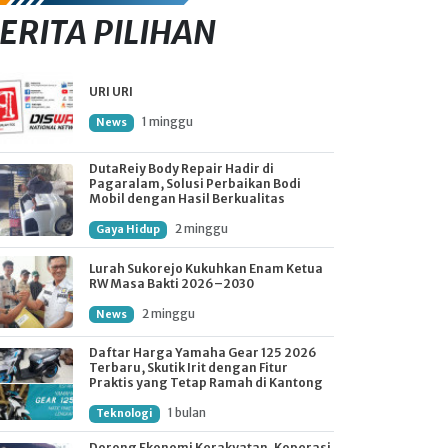
ERITA PILIHAN
URI URI
1 minggu
News
DutaReiy Body Repair Hadir di
Pagaralam, Solusi Perbaikan Bodi
Mobil dengan Hasil Berkualitas
2 minggu
Gaya Hidup
Lurah Sukorejo Kukuhkan Enam Ketua
RW Masa Bakti 2026–2030
2 minggu
News
Daftar Harga Yamaha Gear 125 2026
Terbaru, Skutik Irit dengan Fitur
Praktis yang Tetap Ramah di Kantong
1 bulan
Teknologi
Dorong Ekonomi Kerakyatan, Koperasi