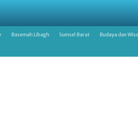
e
Basemah Libagh
Sumsel Barat
Budaya dan Wis
Google Advertisement Below