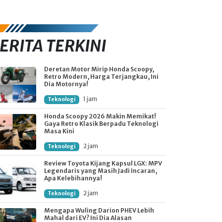
ERITA TERKINI
Deretan Motor Mirip Honda Scoopy,
Retro Modern, Harga Terjangkau, Ini
Dia Motornya!
1 jam
Teknologi
Honda Scoopy 2026 Makin Memikat!
Gaya Retro Klasik Berpadu Teknologi
Masa Kini
2 jam
Teknologi
Review Toyota Kijang Kapsul LGX: MPV
Legendaris yang Masih Jadi Incaran,
Apa Kelebihannya!
2 jam
Teknologi
Mengapa Wuling Darion PHEV Lebih
Mahal dari EV? Ini Dia Alasan