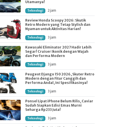
Utamanya!
2 jam
Teknologi
Review Honda Scoopy 2026: Skutik
Retro Modern yang Tetap Stylish dan
Nyaman untuk Aktivitas Harian!
3 jam
Teknologi
Kawasaki Eliminator 2027 Hadir Lebih
Segar! Cruiser Ikonik dengan Wajah
dan Performa Modern
3 jam
Teknologi
Peugeot Django 150 2026, Skuter Retro
Modern dengan Fitur Canggih dan
Performa Andal, Ini Spesifikasinya!
3 jam
Teknologi
Ponsel Lipat iPhone Belum Rilis, Caviar
Sudah Siapkan Edisi Emas Murni
Seharga Rp233 Juta!
3 jam
Teknologi