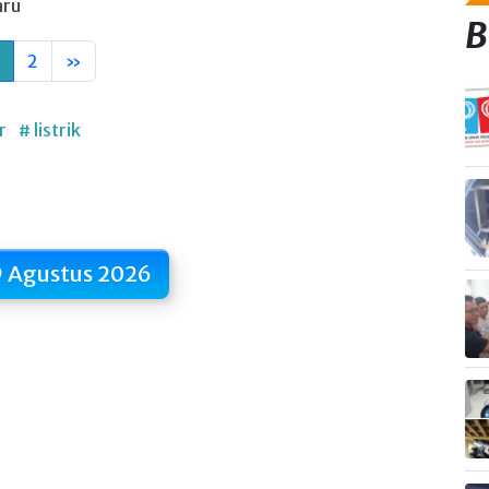
aru
B
2
»
r
# listrik
9 Agustus 2026