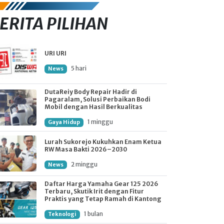
ERITA PILIHAN
URI URI
5 hari
News
DutaReiy Body Repair Hadir di
Pagaralam, Solusi Perbaikan Bodi
Mobil dengan Hasil Berkualitas
1 minggu
Gaya Hidup
Lurah Sukorejo Kukuhkan Enam Ketua
RW Masa Bakti 2026–2030
2 minggu
News
Daftar Harga Yamaha Gear 125 2026
Terbaru, Skutik Irit dengan Fitur
Praktis yang Tetap Ramah di Kantong
1 bulan
Teknologi