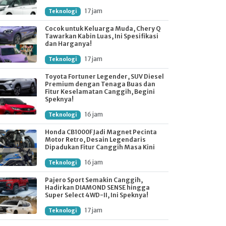
17 jam
Teknologi
Cocok untuk Keluarga Muda, Chery Q
Tawarkan Kabin Luas, Ini Spesifikasi
dan Harganya!
17 jam
Teknologi
Toyota Fortuner Legender, SUV Diesel
Premium dengan Tenaga Buas dan
Fitur Keselamatan Canggih, Begini
Speknya!
16 jam
Teknologi
Honda CB1000F Jadi Magnet Pecinta
Motor Retro, Desain Legendaris
Dipadukan Fitur Canggih Masa Kini
16 jam
Teknologi
Pajero Sport Semakin Canggih,
Hadirkan DIAMOND SENSE hingga
Super Select 4WD-II, Ini Speknya!
17 jam
Teknologi