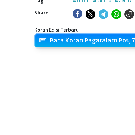
Tag
# turbo
# skutik
# aerox
Share
Koran Edisi Terbaru
Baca Koran Pagaralam Pos, 7