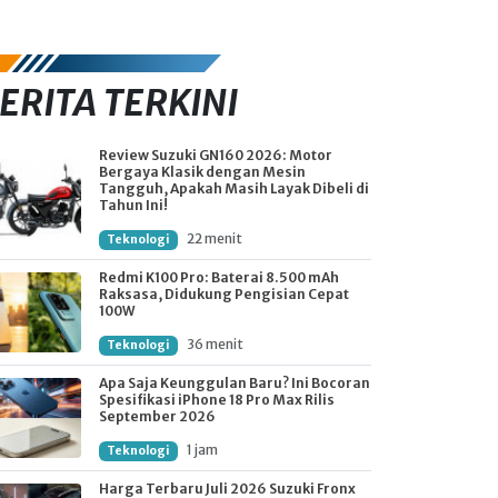
ERITA TERKINI
Review Suzuki GN160 2026: Motor
Bergaya Klasik dengan Mesin
Tangguh, Apakah Masih Layak Dibeli di
Tahun Ini!
22 menit
Teknologi
Redmi K100 Pro: Baterai 8.500 mAh
Raksasa, Didukung Pengisian Cepat
100W
36 menit
Teknologi
Apa Saja Keunggulan Baru? Ini Bocoran
Spesifikasi iPhone 18 Pro Max Rilis
September 2026
1 jam
Teknologi
Harga Terbaru Juli 2026 Suzuki Fronx