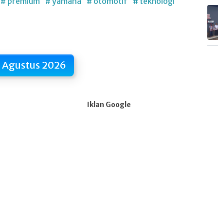
# premium
# yamaha
# otomotif
# teknologi
 Agustus 2026
Iklan Google