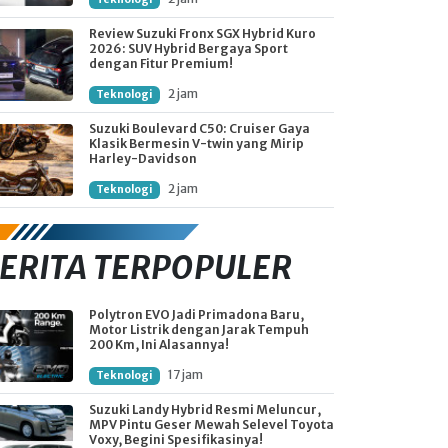
Review Suzuki Fronx SGX Hybrid Kuro
2026: SUV Hybrid Bergaya Sport
dengan Fitur Premium!
2 jam
Teknologi
Suzuki Boulevard C50: Cruiser Gaya
Klasik Bermesin V-twin yang Mirip
Harley-Davidson
2 jam
Teknologi
ERITA TERPOPULER
Polytron EVO Jadi Primadona Baru,
Motor Listrik dengan Jarak Tempuh
200 Km, Ini Alasannya!
17 jam
Teknologi
Suzuki Landy Hybrid Resmi Meluncur,
MPV Pintu Geser Mewah Selevel Toyota
Voxy, Begini Spesifikasinya!