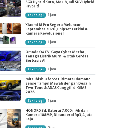
SGX Hybrid Kuro, Masih Jadi SUV Hybrid
Favorit!
1 jam
Teknologi
Xiaomi 18 Pro Segera Meluncur
September 2026, Chipset Terkini &
Kamera Revolusioner
1 jam
Teknologi
Omoda O4 EV: Gaya Cyber Mecha,
Tenaga Listrik Murni & Otak Cerdas
Berbasis AI
1 jam
Teknologi
Mitsubishi Xforce Ultimate Diamond
Sense Tampil Mewah dengan Desain
Two‑Tone & ADAS Canggih di GIIAS
2026
1 jam
Teknologi
HONOR X8d: Baterai 7.000 mAh dan
Kamera 108MP, Dibanderol Rp3,4 Juta
Saja
2 jam
Teknologi