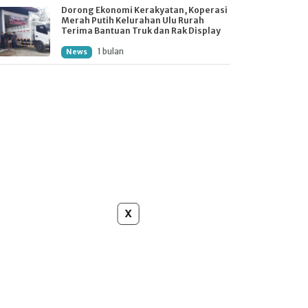
Dorong Ekonomi Kerakyatan, Koperasi
Merah Putih Kelurahan Ulu Rurah
Terima Bantuan Truk dan Rak Display
1 bulan
News
x