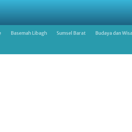
e
Basemah Libagh
Sumsel Barat
Budaya dan Wis
Google Advertisement Below