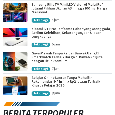
Samsung Rilis TV Mini LED Vision AI Mulai Rp4
Jutaan! Pilihan Ukuran 43 hingga 100 Inci Harga
Merakyat
5 jam
Teknologi
Xiaomi 17T Pro: Performa Gahar yang Menggoda,
Berikut Kelebihan, Kekurangan, dan Ulasan
Lengkapnya
6 jam
Teknologi
Gaya Mewah Tanpa Keluar Banyak Uang! 5
Smartwatch Terbaik Harga di Bawah Rp1 Juta
dengan Fitur Premium
7 jam
Teknologi
Belajar Online Lancar Tanpa Mahal! Ini
Rekomendasi HP Infinix Rp2 Jutaan Terbaik
Khusus Pelajar 2026
9 jam
Teknologi
BERITA TERPOPULER