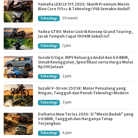
Yamaha LEXI LX 155 2026: Skutik Premium Mesin
Blue Core 155cc & Teknologi VVA Semakin Andal!
59 menit
Teknologi
Yadea GT80: Motor Listrik Konsep Grand Touring,
Jarak Tempuh Capai 190 KM Sekali Isi!
1 jam
Teknologi
Suzuki Ertiga: MPV Keluarga Andal dan Irit BBM,
Simak Keunggulan, Spesifikasi serta Harga Mulai
Rp200 Jutaan
2 jam
Teknologi
Suzuki V-Strom 250 SX: Motor Petualang yang
Ringan, Tangguh dan Penuh Teknologi Modern
3 jam
Teknologi
Daihatsu New Terios 2026: Si "Mesin Badak" yang
Irit BBM, Tangguh dan Harganya Tetap
Terjangkau
4 jam
Teknologi