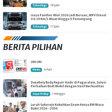
18 jam
Teknologi
Isuzu Panther Mini 2026 Jadi Buruan, MPV Diesel
Irit 20 Km/L Muat Hingga 9 Penumpang
17 jam
Teknologi
BERITA PILIHAN
URI URI
4 hari
News
DutaReiy Body Repair Hadir di Pagaralam, Solusi
Perbaikan Bodi Mobil dengan Hasil Berkualitas
1 minggu
Gaya Hidup
Lurah Sukorejo Kukuhkan Enam Ketua RW Masa
Bakti 2026–2030