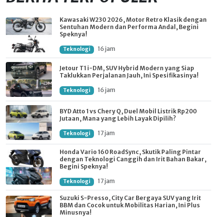
Kawasaki W230 2026, Motor Retro Klasik dengan
Sentuhan Modern dan Performa Andal, Begini
Speknya!
16 jam
Teknologi
Jetour T1 i-DM, SUV Hybrid Modern yang Siap
Taklukkan Perjalanan Jauh, Ini Spesifikasinya!
16 jam
Teknologi
BYD Atto 1 vs Chery Q, Duel Mobil Listrik Rp200
Jutaan, Mana yang Lebih Layak Dipilih?
17 jam
Teknologi
Honda Vario 160 RoadSync, Skutik Paling Pintar
dengan Teknologi Canggih dan Irit Bahan Bakar,
Begini Speknya!
17 jam
Teknologi
Suzuki S-Presso, City Car Bergaya SUV yang Irit
BBM dan Cocok untuk Mobilitas Harian, Ini Plus
Minusnya!