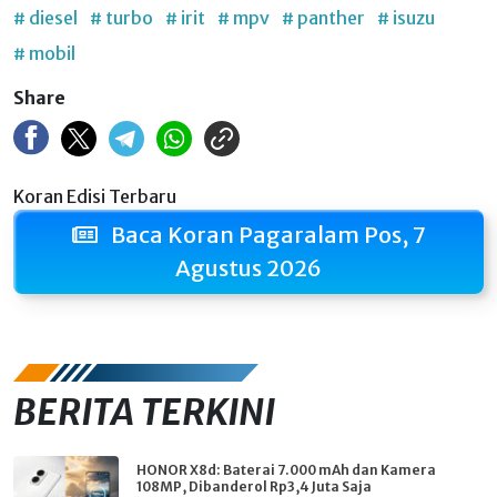
# diesel
# turbo
# irit
# mpv
# panther
# isuzu
# mobil
Share
Koran Edisi Terbaru
Baca Koran Pagaralam Pos, 7
Agustus 2026
BERITA TERKINI
HONOR X8d: Baterai 7.000 mAh dan Kamera
108MP, Dibanderol Rp3,4 Juta Saja