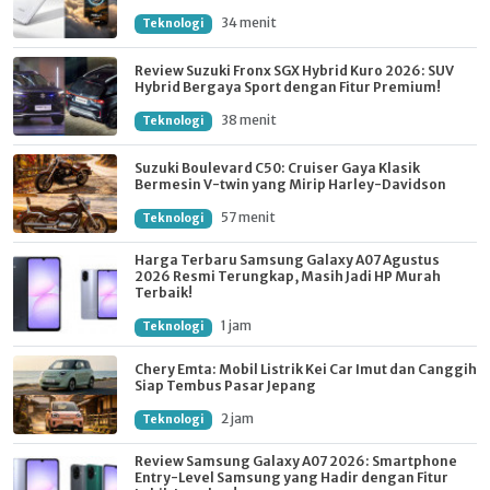
34 menit
Teknologi
Review Suzuki Fronx SGX Hybrid Kuro 2026: SUV
Hybrid Bergaya Sport dengan Fitur Premium!
38 menit
Teknologi
Suzuki Boulevard C50: Cruiser Gaya Klasik
Bermesin V-twin yang Mirip Harley-Davidson
57 menit
Teknologi
Harga Terbaru Samsung Galaxy A07 Agustus
2026 Resmi Terungkap, Masih Jadi HP Murah
Terbaik!
1 jam
Teknologi
Chery Emta: Mobil Listrik Kei Car Imut dan Canggih
Siap Tembus Pasar Jepang
2 jam
Teknologi
Review Samsung Galaxy A07 2026: Smartphone
Entry-Level Samsung yang Hadir dengan Fitur