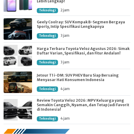
Lebih Lengkap!
2 jam
Teknologi
Geely Coolray: SUV Kompak B-Segmen Bergaya
Sporty, Intip Spesifikasi Lengkapnya
3 jam
Teknologi
Harga Terbaru Toyota Veloz Agustus 2026: Simak
Daftar Varian, Spesifikasi, dan Fitur Andalan!
3 jam
Teknologi
Jetour T1 i-DM: SUV PHEV Baru Siap Bersaing
Menyasar Hati Konsumen Indonesia
4 jam
Teknologi
Review Toyota Veloz 2026: MPV Keluarga yang
Semakin Canggih, Nyaman, dan Tetap Jadi Favorit
di Indonesia!
4 jam
Teknologi