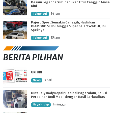
Desain Legendaris Dipadukan Fitur Canggih Masa
Kini
14 jam
Teknologi
Pajero Sport Semakin Canggih, Hadirkan
DIAMOND SENSE hingga Super Select 4WD-II, Ini
Speknya!
15 jam
Teknologi
BERITA PILIHAN
URI URI
5 hari
News
DutaReiy Body Repair Hadir di Pagaralam, Solusi
Perbaikan Bodi Mobil dengan Hasil Berkualitas
1 minggu
Gaya Hidup