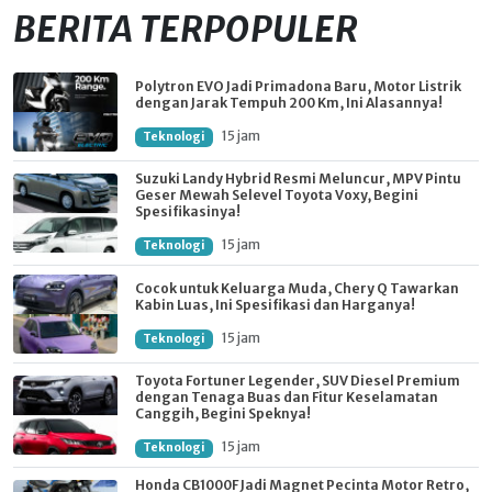
BERITA TERPOPULER
Polytron EVO Jadi Primadona Baru, Motor Listrik
dengan Jarak Tempuh 200 Km, Ini Alasannya!
15 jam
Teknologi
Suzuki Landy Hybrid Resmi Meluncur, MPV Pintu
Geser Mewah Selevel Toyota Voxy, Begini
Spesifikasinya!
15 jam
Teknologi
Cocok untuk Keluarga Muda, Chery Q Tawarkan
Kabin Luas, Ini Spesifikasi dan Harganya!
15 jam
Teknologi
Toyota Fortuner Legender, SUV Diesel Premium
dengan Tenaga Buas dan Fitur Keselamatan
Canggih, Begini Speknya!
15 jam
Teknologi
Honda CB1000F Jadi Magnet Pecinta Motor Retro,