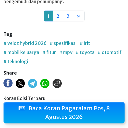
pengemudi dan penumpang.
1
2
3
»
Tag
# veloz hybrid 2026
# spesifikasi
# irit
# mobil keluarga
# fitur
# mpv
# toyota
# otomotif
# teknologi
Share
Koran Edisi Terbaru
Baca Koran Pagaralam Pos, 8
Agustus 2026