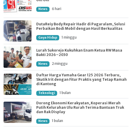
6 hari
News
DutaReiy Body Repair Hadir di Pagaralam, Solusi
Perbaikan Bodi Mobil dengan Hasil Berkualitas
1 minggu
Gaya Hidup
Lurah Sukorejo Kukuhkan Enam Ketua RW Masa
Bakti 2026–2030
2 minggu
News
Daftar Harga Yamaha Gear 125 2026 Terbaru,
Skutik Irit dengan Fitur Praktis yang Tetap Ramah
di Kantong
1 bulan
Teknologi
Dorong Ekonomi Kerakyatan, Koperasi Merah
Putih Kelurahan Ulu Rurah Terima Bantuan Truk
dan Rak Display
1 bulan
News