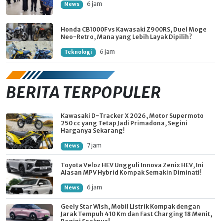
6 jam
News
Honda CB1000F vs Kawasaki Z900RS, Duel Moge
Neo-Retro, Mana yang Lebih Layak Dipilih?
6 jam
Teknologi
BERITA TERPOPULER
Kawasaki D-Tracker X 2026, Motor Supermoto
250 cc yang Tetap Jadi Primadona, Segini
Harganya Sekarang!
7 jam
News
Toyota Veloz HEV Ungguli Innova Zenix HEV, Ini
Alasan MPV Hybrid Kompak Semakin Diminati!
6 jam
News
Geely Star Wish, Mobil Listrik Kompak dengan
Jarak Tempuh 410 Km dan Fast Charging 18 Menit,