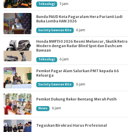
5 jam
Teknologi
Bunda PAUD Kota Pagaralam Hera Parianti Ludi
Buka Lomba HAN 2026
6 jam
Society Gawean Kite
Honda NWF150 2026 Resmi Meluncur, Skutik Retro
Modern dengan Radar Blind Spot dan Dashcam
Bawaan
6 jam
Teknologi
Pemkot Pagar Alam Salurkan PMT kepada 66
Keluarga
6 jam
Society Gawean Kite
Pemkot Dukung Rekor Bentang Merah Putih
6 jam
News
Tegaskan Birokrasi Harus Profesional