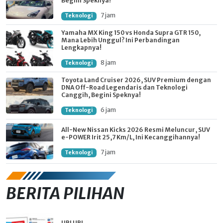
Begini Speknya!
7 jam
Teknologi
Yamaha MX King 150 vs Honda Supra GTR 150,
Mana Lebih Unggul? Ini Perbandingan
Lengkapnya!
8 jam
Teknologi
Toyota Land Cruiser 2026, SUV Premium dengan
DNA Off-Road Legendaris dan Teknologi
Canggih, Begini Speknya!
6 jam
Teknologi
All-New Nissan Kicks 2026 Resmi Meluncur, SUV
e-POWER Irit 25,7 Km/L, Ini Kecanggihannya!
7 jam
Teknologi
BERITA PILIHAN
URI URI