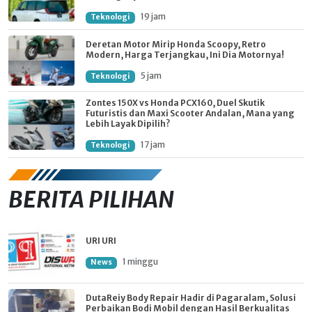
19 jam
Teknologi
Deretan Motor Mirip Honda Scoopy, Retro
Modern, Harga Terjangkau, Ini Dia Motornya!
5 jam
Teknologi
Zontes 150X vs Honda PCX160, Duel Skutik
Futuristis dan Maxi Scooter Andalan, Mana yang
Lebih Layak Dipilih?
17 jam
Teknologi
BERITA PILIHAN
URI URI
1 minggu
News
DutaReiy Body Repair Hadir di Pagaralam, Solusi
Perbaikan Bodi Mobil dengan Hasil Berkualitas