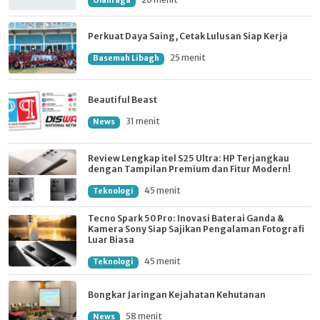
Olahraga
Perkuat Daya Saing, Cetak Lulusan Siap Kerja
25 menit
Basemah Libagh
Beautiful Beast
31 menit
News
Review Lengkap itel S25 Ultra: HP Terjangkau
dengan Tampilan Premium dan Fitur Modern!
45 menit
Teknologi
Tecno Spark 50 Pro: Inovasi Baterai Ganda &
Kamera Sony Siap Sajikan Pengalaman Fotografi
Luar Biasa
45 menit
Teknologi
Bongkar Jaringan Kejahatan Kehutanan
58 menit
News