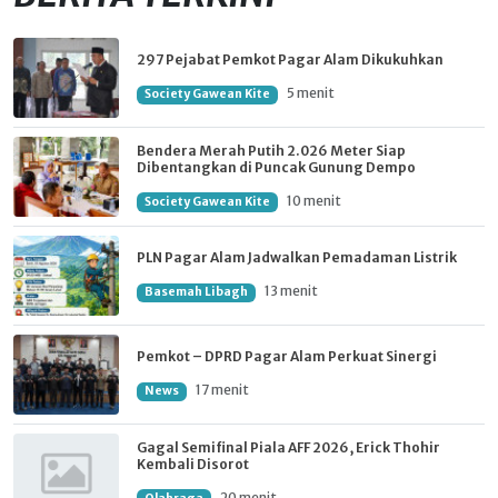
297 Pejabat Pemkot Pagar Alam Dikukuhkan
5 menit
Society Gawean Kite
Bendera Merah Putih 2.026 Meter Siap
Dibentangkan di Puncak Gunung Dempo
10 menit
Society Gawean Kite
PLN Pagar Alam Jadwalkan Pemadaman Listrik
13 menit
Basemah Libagh
Pemkot – DPRD Pagar Alam Perkuat Sinergi
17 menit
News
Gagal Semifinal Piala AFF 2026, Erick Thohir
Kembali Disorot
20 menit