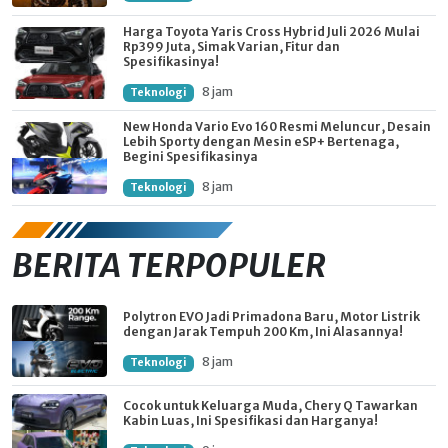
Harga Toyota Yaris Cross Hybrid Juli 2026 Mulai
Rp399 Juta, Simak Varian, Fitur dan
Spesifikasinya!
8 jam
Teknologi
New Honda Vario Evo 160 Resmi Meluncur, Desain
Lebih Sporty dengan Mesin eSP+ Bertenaga,
Begini Spesifikasinya
8 jam
Teknologi
BERITA TERPOPULER
Polytron EVO Jadi Primadona Baru, Motor Listrik
dengan Jarak Tempuh 200 Km, Ini Alasannya!
8 jam
Teknologi
Cocok untuk Keluarga Muda, Chery Q Tawarkan
Kabin Luas, Ini Spesifikasi dan Harganya!