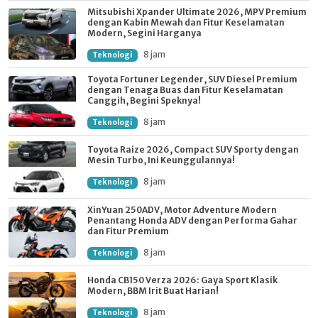
Mitsubishi Xpander Ultimate 2026, MPV Premium
dengan Kabin Mewah dan Fitur Keselamatan
Modern, Segini Harganya
8 jam
Teknologi
Toyota Fortuner Legender, SUV Diesel Premium
dengan Tenaga Buas dan Fitur Keselamatan
Canggih, Begini Speknya!
8 jam
Teknologi
Toyota Raize 2026, Compact SUV Sporty dengan
Mesin Turbo, Ini Keunggulannya!
8 jam
Teknologi
XinYuan 250ADV, Motor Adventure Modern
Penantang Honda ADV dengan Performa Gahar
dan Fitur Premium
8 jam
Teknologi
Honda CB150 Verza 2026: Gaya Sport Klasik
Modern, BBM Irit Buat Harian!
8 jam
Teknologi