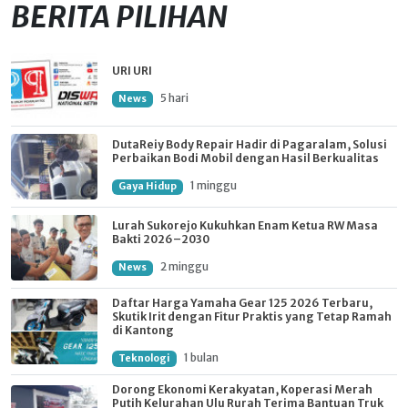
BERITA PILIHAN
URI URI
5 hari
News
DutaReiy Body Repair Hadir di Pagaralam, Solusi
Perbaikan Bodi Mobil dengan Hasil Berkualitas
1 minggu
Gaya Hidup
Lurah Sukorejo Kukuhkan Enam Ketua RW Masa
Bakti 2026–2030
2 minggu
News
Daftar Harga Yamaha Gear 125 2026 Terbaru,
Skutik Irit dengan Fitur Praktis yang Tetap Ramah
di Kantong
1 bulan
Teknologi
Dorong Ekonomi Kerakyatan, Koperasi Merah
Putih Kelurahan Ulu Rurah Terima Bantuan Truk