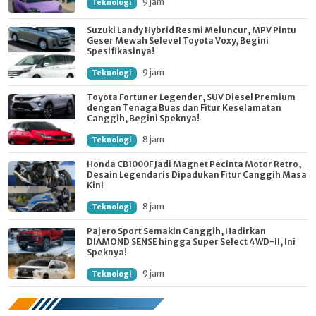
9 jam
Teknologi
Suzuki Landy Hybrid Resmi Meluncur, MPV Pintu
Geser Mewah Selevel Toyota Voxy, Begini
Spesifikasinya!
9 jam
Teknologi
Toyota Fortuner Legender, SUV Diesel Premium
dengan Tenaga Buas dan Fitur Keselamatan
Canggih, Begini Speknya!
8 jam
Teknologi
Honda CB1000F Jadi Magnet Pecinta Motor Retro,
Desain Legendaris Dipadukan Fitur Canggih Masa
Kini
8 jam
Teknologi
Pajero Sport Semakin Canggih, Hadirkan
DIAMOND SENSE hingga Super Select 4WD-II, Ini
Speknya!
9 jam
Teknologi