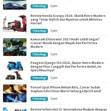
2 jam
Teknologi
Review Honda Scoopy 2026: Skutik Retro Modern
yang Tetap Stylish dan Nyaman untuk Aktivitas
Harian!
3 jam
Teknologi
Kawasaki Eliminator 2027 Hadir Lebih Segar!
Cruiser Ikonik dengan Wajah dan Performa
Modern
3 jam
Teknologi
Peugeot Django 150 2026, Skuter Retro Modern
dengan Fitur Canggih dan Performa Andal, Ini
Spesifikasinya!
3 jam
Teknologi
Ponsel Lipat iPhone Belum Rilis, Caviar Sudah
Siapkan Edisi Emas Murni Seharga Rp233 Juta!
3 jam
Teknologi
Review Infinix Hot 12: Smartphone Budget dengan