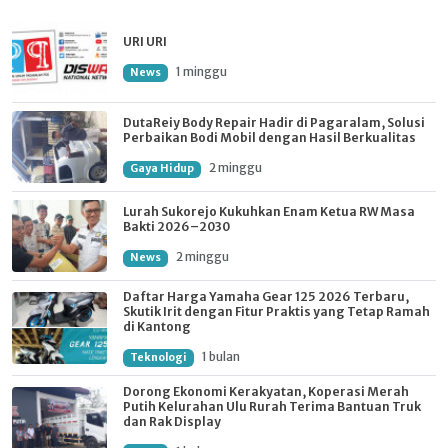
URI URI
1 minggu
News
DutaReiy Body Repair Hadir di Pagaralam, Solusi
Perbaikan Bodi Mobil dengan Hasil Berkualitas
2 minggu
Gaya Hidup
Lurah Sukorejo Kukuhkan Enam Ketua RW Masa
Bakti 2026–2030
2 minggu
News
Daftar Harga Yamaha Gear 125 2026 Terbaru,
Skutik Irit dengan Fitur Praktis yang Tetap Ramah
di Kantong
1 bulan
Teknologi
Dorong Ekonomi Kerakyatan, Koperasi Merah
Putih Kelurahan Ulu Rurah Terima Bantuan Truk
dan Rak Display